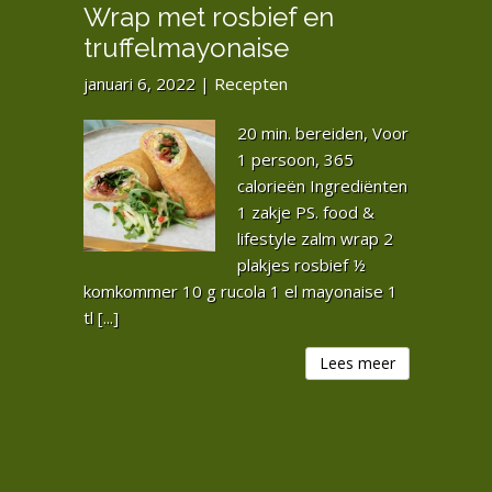
Wrap met rosbief en
truffelmayonaise
januari 6, 2022
|
Recepten
20 min. bereiden, Voor
1 persoon, 365
calorieën Ingrediënten
1 zakje PS. food &
lifestyle zalm wrap 2
plakjes rosbief ½
komkommer 10 g rucola 1 el mayonaise 1
tl [...]
Lees meer