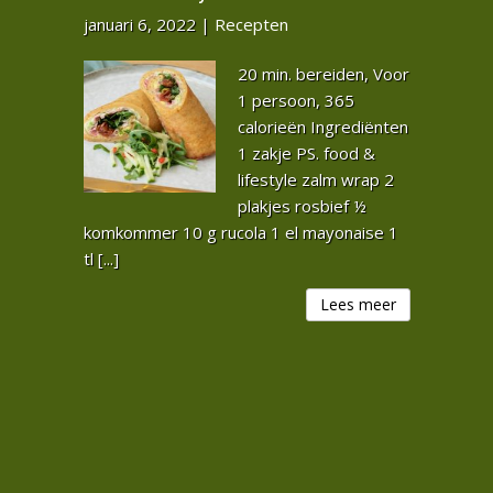
januari 6, 2022
|
Recepten
20 min. bereiden, Voor
1 persoon, 365
calorieën Ingrediënten
1 zakje PS. food &
lifestyle zalm wrap 2
plakjes rosbief ½
komkommer 10 g rucola 1 el mayonaise 1
tl [...]
Lees meer