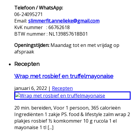
Telefoon / WhatsApp:
06-24095271
Email:
slimmerfit.annelieke@gmail.com
KvK nummer : 66762618
BTW nummer : NL139857618B01
Openingstijden:
Maandag tot en met vrijdag op
afspraak
Recepten
Wrap met rosbief en truffelmayonaise
januari 6, 2022
|
Recepten
20 min. bereiden, Voor 1 persoon, 365 calorieën
Ingrediënten 1 zakje PS. food & lifestyle zalm wrap 2
plakjes rosbief ½ komkommer 10 g rucola 1 el
mayonaise 1 tl [...]