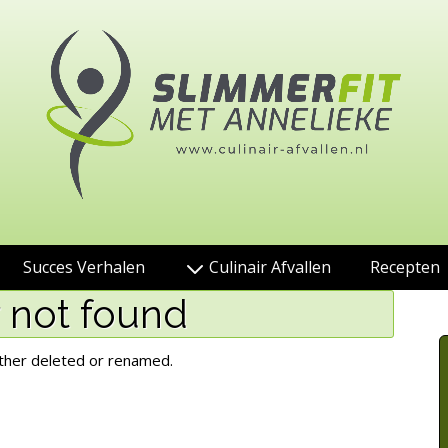
Succes Verhalen
Culinair Afvallen
Recepten
r not found
either deleted or renamed.