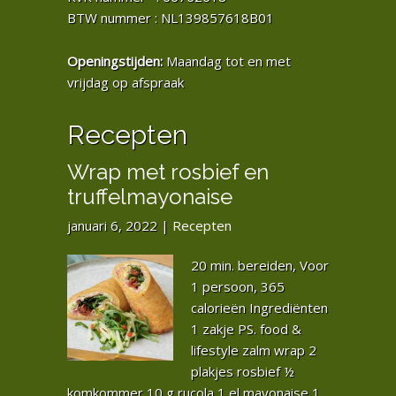
BTW nummer : NL139857618B01
Openingstijden:
Maandag tot en met
vrijdag op afspraak
Recepten
Wrap met rosbief en
truffelmayonaise
januari 6, 2022
|
Recepten
20 min. bereiden, Voor
1 persoon, 365
calorieën Ingrediënten
1 zakje PS. food &
lifestyle zalm wrap 2
plakjes rosbief ½
komkommer 10 g rucola 1 el mayonaise 1