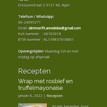
Ericssonstraat 2 5121 ML Rijen
Telefoon / WhatsApp:
06-24095271
Email:
slimmerfit.annelieke@gmail.com
KvK nummer : 66762618
BTW nummer : NL139857618B01
Openingstijden:
Maandag tot en met
vrijdag op afspraak
Recepten
Wrap met rosbief en
truffelmayonaise
januari 6, 2022
|
Recepten
20 min. bereiden, Voor