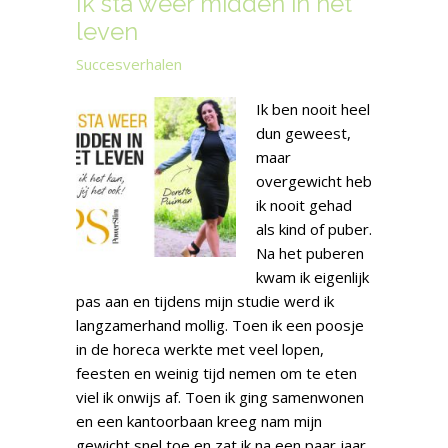
Ik sta weer midden in het
leven
Succesverhalen
Ik ben nooit heel
dun geweest,
maar
overgewicht heb
ik nooit gehad
als kind of puber.
Na het puberen
kwam ik eigenlijk
pas aan en tijdens mijn studie werd ik
langzamerhand mollig. Toen ik een poosje
in de horeca werkte met veel lopen,
feesten en weinig tijd nemen om te eten
viel ik onwijs af. Toen ik ging samenwonen
en een kantoorbaan kreeg nam mijn
gewicht snel toe en zat ik na een paar jaar