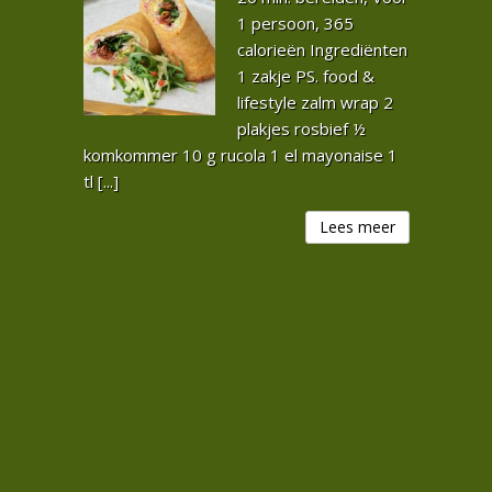
1 persoon, 365
calorieën Ingrediënten
1 zakje PS. food &
lifestyle zalm wrap 2
plakjes rosbief ½
komkommer 10 g rucola 1 el mayonaise 1
tl [...]
Lees meer