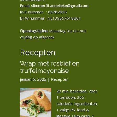
Email:
slimmerfit.annelieke@gmail.com
KvK nummer : 66762618
BTW nummer : NL139857618B01
Openingstijden:
Maandag tot en met
vrijdag op afspraak
Recepten
Wrap met rosbief en
truffelmayonaise
januari 6, 2022
|
Recepten
20 min. bereiden, Voor
1 persoon, 365
calorieën Ingrediënten
1 zakje PS. food &
lifestyle zalm wrap 2